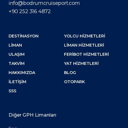
info@bodrumcruiseport.com
+90 252 316 4872
DESTİNASYON
YOLCU HIZMETLERI
LIMAN
LIMAN HIZMETLERI
ULAŞIM
FERIBOT HIZMETLERI
TAKVIM
YAT HIZMETLERI
HAKKIMIZDA
BLOG
İLETIŞIM
OTOPARK
SSS
Diğer GPH Limanları