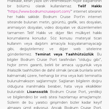
markalar, kesin yazılı izin verilmeksizin hiçbir bağlantının
bir bölümü olarak kullanılamaz.
Telif Hakkı
“
https://www.bodrumcruiseport.com/
” internet sitesinin
her hakkı saklıdır. Bodrum Cruise Port’ın internet
sitesinde bulunan metin, görüntü, grafik, ses dosyaları,
animasyon dosyaları, video dosyaları ve düzenlemeleri
tamamen Telif Hakkı ve diğer fikri mülkiyet hakkı
korumalarına konudur. Söz konusu materyal ticari
kullanım veya dağıtım amacıyla kopyalanamayacağı
gibi, değiştirilemez ve diğer web sitelerine
gönderilemez.
Teminat veya Taahhütsüzlük
Bu
bilgiler Bodrum Cruise Port tarafından “olduğu gibi”,
hiçbir zımni garanti, belirli bir amaca uygunluk veya
ihlalsizlik taahhütleri de dahil olmak (ancak bunlarla sınırlı
kalmamak) üzere, herhangi bir ima veya kati teminatta
bulunulmaksızın sağlanmıştır. Sağlanan bilgilerin doğru
olduğuna inanılmakla beraber, hata veya eksiklikler
bulunabilir.
Lisanssızlık
Bodrum Cruise Port, yenilikçi
ve bilgilendirici bir web sitesi hazırlamayı amaçlamıştır.
Sizlerin de bu yaratıcı girişimden bizler kadar keyif
almasını ümit ediyoruz. Ancak Bodrum Cruise Port,