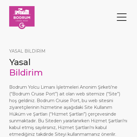
YASAL BİLDİRİM
Yasal
Ara
Bildirim
DESTINASYON
LIMAN
ULAŞIM
HAKKIMIZDA
Bodrum Yolcu Limanı İşletmeleri Anonim Şirketi’ne
(“Bodrum Cruise Port”) ait olan web sitemize (“Site”)
hoş geldiniz. Bodrum Cruise Port, bu web sitesini
Etkinlikler
Liman Bilgisi
Ulaşım
Hakkımızda
ziyaretçilerinin hizmetine aşağıdaki Site Kullanım
Hüküm ve Şartları (“Hizmet Şartları”) çerçevesinde
Gez/Gör/Eğlen
Servisler
Otopark
Sosyal Sorumluluk
sunmaktadır. Bu Siteden yararlanırken Hizmet Şartları’nı
kabul etmiş sayılırsınız, Hizmet Şartları’nı kabul
ANASAYFA
Ne Alınır
Lokasyon
Bizimle Çalışın
etmediğiniz takdirde Siteyi kullanmamanız önerilir.