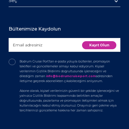
Seç
Bültenimize Kaydolun
Bodrum Cruise Port’tan e-posta yoluyla bültenler, promosyon
teklifleri ve güncellemeler almayı kabul ediyorum. Kişisel
verilerimin Gizlilik Bildirimi doğrultusunda işleneceğini ve
dilediğim zaman
info@bodrumcruiseport.com
adresinden
iletişime geçerek abonelikten çıkabileceğimi anlıyorum.
Abone olarak, kişisel verilerinizin güvenli bir şekilde işleneceğini ve
yalnızca Gizlilik Bildirimi kapsamında belirtilen amaçlar
doğrultusunda, pazarlama ve promosyon iletişimleri almak için
kullanılacağını kabul etmiş olursunuz. Onayınızı geri çekme veya
tercihlerinizi güncelleme hakkına her zaman sahipsiniz.