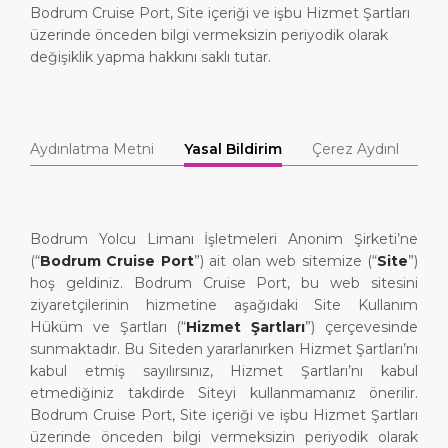
Bodrum Cruise Port, Site içeriği ve işbu Hizmet Şartları
Günübirlik Rotalar
Sağlık, Güvenlik ve Çevre
Medya Merkezi
LİMAN
üzerinde önceden bilgi vermeksizin periyodik olarak
değişiklik yapma hakkını saklı tutar.
Özel İpuçları
Feribot
İletişim
HAKKIMIZDA
Alışveriş ve Yemek
İstatistik Bilgileri
Aydınlatma Metni
Yasal Bildirim
Çerez Aydınlatma 
DESTİNASYON
Bodrum Yolcu Limanı İşletmeleri Anonim Şirketi’ne
(“
Bodrum Cruise Port
”) ait olan web sitemize (“
Site
”)
hoş geldiniz. Bodrum Cruise Port, bu web sitesini
ziyaretçilerinin hizmetine aşağıdaki Site Kullanım
Hüküm ve Şartları (“
Hizmet Şartları
”) çerçevesinde
sunmaktadır. Bu Siteden yararlanırken Hizmet Şartları’nı
kabul etmiş sayılırsınız, Hizmet Şartları’nı kabul
etmediğiniz takdirde Siteyi kullanmamanız önerilir.
Bodrum Cruise Port, Site içeriği ve işbu Hizmet Şartları
üzerinde önceden bilgi vermeksizin periyodik olarak