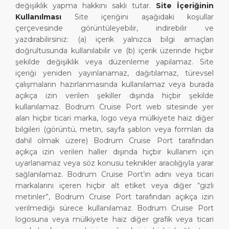
değişiklik yapma hakkını saklı tutar.
Site İçeriğinin
Kullanılması
Site içeriğini aşağıdaki koşullar
çerçevesinde görüntüleyebilir, indirebilir ve
yazdırabilirsiniz: (a) içerik yalnızca bilgi amaçları
doğrultusunda kullanılabilir ve (b) içerik üzerinde hiçbir
şekilde değişiklik veya düzenleme yapılamaz. Site
içeriği yeniden yayınlanamaz, dağıtılamaz, türevsel
çalışmaların hazırlanmasında kullanılamaz veya burada
açıkça izin verilen şekiller dışında hiçbir şekilde
kullanılamaz. Bodrum Cruise Port web sitesinde yer
alan hiçbir ticari marka, logo veya mülkiyete haiz diğer
bilgileri (görüntü, metin, sayfa şablon veya formları da
dahil olmak üzere) Bodrum Cruise Port tarafından
açıkça izin verilen haller dışında hiçbir kullanım için
uyarlanamaz veya söz konusu teknikler aracılığıyla yarar
sağlanılamaz. Bodrum Cruise Port’ın adını veya ticari
markalarını içeren hiçbir alt etiket veya diğer “gizli
metinler”, Bodrum Cruise Port tarafından açıkça izin
verilmediği sürece kullanılamaz. Bodrum Cruise Port
logosuna veya mülkiyete haiz diğer grafik veya ticari